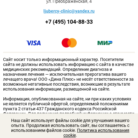
ул. Преображенская, 4
ljubercy-clinic@yandex.ru
+7 (495) 104-88-33
Сайт носит только информационный характер. Посетители
сайта не должны использовать информацию с сайта в качестве
медицинских рекомендаций. Определение диагноза и
назначение лечения — исключительная прерогатива вашего
лечащего врача! ООО «Дина Плюс» не несёт ответственности за
возможные негативные последствия, возникшие в результате
использования информации, размещенной на сайте.
Информация, опубликованная на сайте, ни при каких условиях
не является публичной офертой, определяемой положениями
пункта 2 статьи 437 Гражданского кодекса Российской
Федерации. Для получения подробной информации о стоимости
услуг обращайтесь к администрации клиники. Для получения
Наш сайт использует файлы cookie для улучшения вашего
подробной информации о стоимости услуг, пожалуйста,
опыта. Продолжая использовать сайт, вы соглашаетесь с
обращайтесь к сотрудникам ООО «Дина Плюс».
использованием файлов cookie.
Политика использования
cookie
.