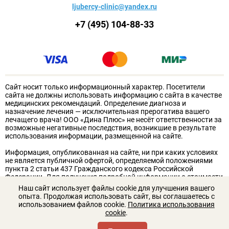
ljubercy-clinic@yandex.ru
+7 (495) 104-88-33
Сайт носит только информационный характер. Посетители
сайта не должны использовать информацию с сайта в качестве
медицинских рекомендаций. Определение диагноза и
назначение лечения — исключительная прерогатива вашего
лечащего врача! ООО «Дина Плюс» не несёт ответственности за
возможные негативные последствия, возникшие в результате
использования информации, размещенной на сайте.
Информация, опубликованная на сайте, ни при каких условиях
не является публичной офертой, определяемой положениями
пункта 2 статьи 437 Гражданского кодекса Российской
Федерации. Для получения подробной информации о стоимости
услуг обращайтесь к администрации клиники. Для получения
Наш сайт использует файлы cookie для улучшения вашего
подробной информации о стоимости услуг, пожалуйста,
опыта. Продолжая использовать сайт, вы соглашаетесь с
обращайтесь к сотрудникам ООО «Дина Плюс».
использованием файлов cookie.
Политика использования
cookie
.
18+
ИМЕЮТСЯ ПРОТИВОПОКАЗАНИЯ. НЕОБХОДИМА