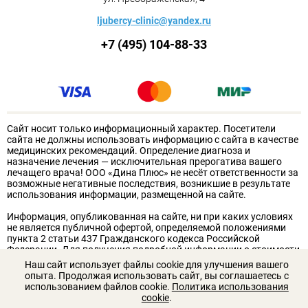
ljubercy-clinic@yandex.ru
+7 (495) 104-88-33
Сайт носит только информационный характер. Посетители
сайта не должны использовать информацию с сайта в качестве
медицинских рекомендаций. Определение диагноза и
назначение лечения — исключительная прерогатива вашего
лечащего врача! ООО «Дина Плюс» не несёт ответственности за
возможные негативные последствия, возникшие в результате
использования информации, размещенной на сайте.
Информация, опубликованная на сайте, ни при каких условиях
не является публичной офертой, определяемой положениями
пункта 2 статьи 437 Гражданского кодекса Российской
Федерации. Для получения подробной информации о стоимости
услуг обращайтесь к администрации клиники. Для получения
Наш сайт использует файлы cookie для улучшения вашего
подробной информации о стоимости услуг, пожалуйста,
опыта. Продолжая использовать сайт, вы соглашаетесь с
обращайтесь к сотрудникам ООО «Дина Плюс».
использованием файлов cookie.
Политика использования
cookie
.
18+